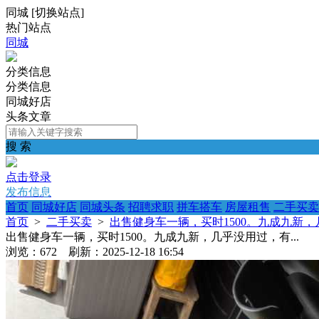
同城
[
切换站点
]
热门站点
同城
分类信息
分类信息
同城好店
头条文章
搜 索
点击登录
发布信息
首页
同城好店
同城头条
招聘求职
拼车搭车
房屋租售
二手买卖
首页
>
二手买卖
>
出售健身车一辆，买时1500。九成九新，几
出售健身车一辆，买时1500。九成九新，几乎没用过，有...
浏览：672 刷新：2025-12-18 16:54