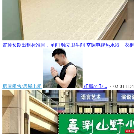
置顶
长期出租标准间，单间 独立卫生间 空调电视热水器，衣柜，
房屋租售/房屋出租
 ε鵬でε...
· 02-01 11:4