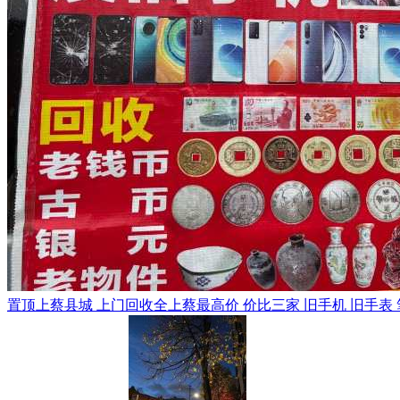
置顶
上蔡县城 上门回收全上蔡最高价 价比三家 旧手机 旧手表 笔