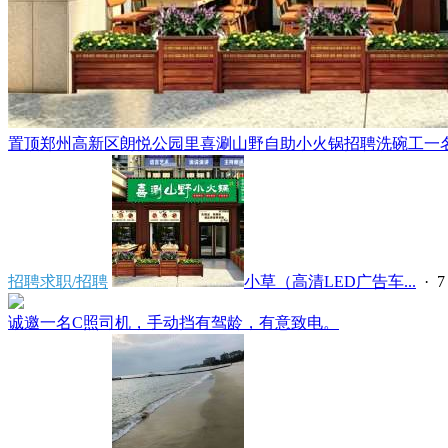
置顶
郑州高新区朗悦公园里喜涮山野自助小火锅招聘洗碗工一名，
招聘求职/招聘
小草（高清LED广告车...
·
7
诚邀一名C照司机，手动挡有驾龄，有意致电。