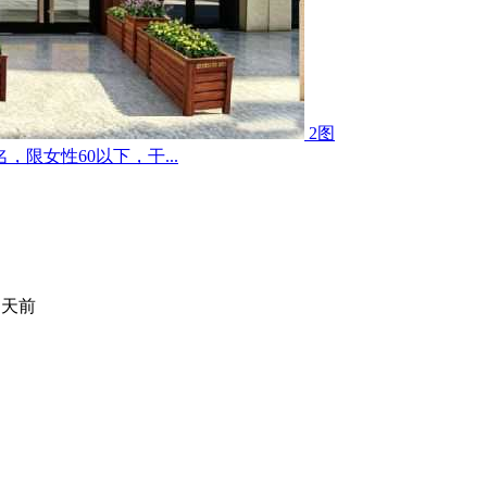
2图
限女性60以下，干...
 天前