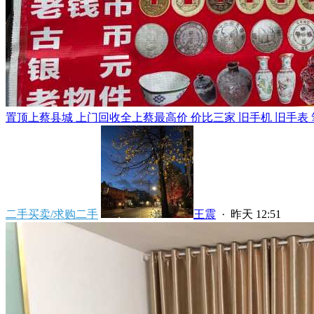
置顶
上蔡县城 上门回收全上蔡最高价 价比三家 旧手机 旧手表 笔
二手买卖/求购二手
王震
·
昨天 12:51