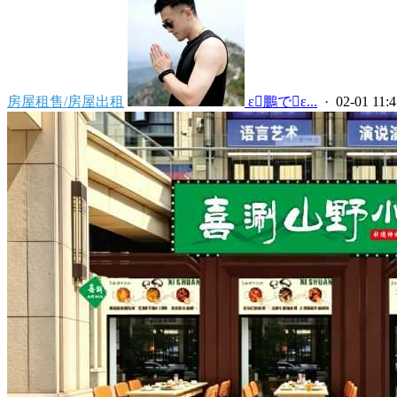
房屋租售/房屋出租
 ε鵬でε...
· 02-01 11:4