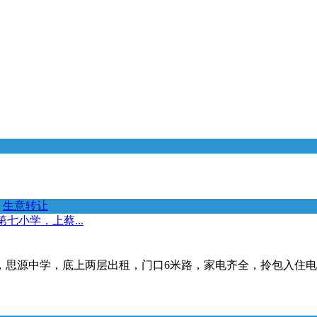
生意转让
七小学，上蔡...
源中学，底上两层出租，门口6米路，家电齐全，拎包入住电话***