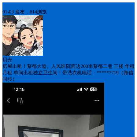
房屋出租
01-03 发布，614浏览
贝壳
房屋出租！蔡都大道。人民医院西边200米蔡都二巷 三楼 年租
月租 单间出租独立卫生间！带洗衣机电话：*****7719（微信
同步）