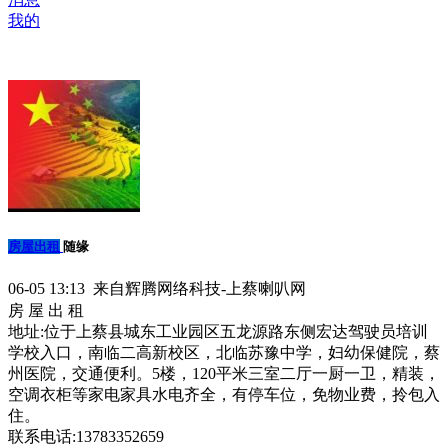
我的
房屋出租
随缘
06-05 13:13 来自辉腾网络科技-上蔡喇叭网
房 屋 出 租
地址:位于上蔡县城东工业园区五龙源路东侧宏达驾驶员培训
学校入口，南临二高新校区，北临苏豫中学，妇幼保健院，蔡
州医院，交通便利。5楼，120平米三室二厅一厨一卫，精装，
空调衣柜等家电家具水电齐全，有停车位，免物业费，拎包入
住。
联系电话:13783352659