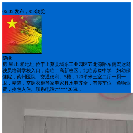
房屋出租
06-05 发布，953浏览
随缘
房 屋 出 租地址:位于上蔡县城东工业园区五龙源路东侧宏达驾
驶员培训学校入口，南临二高新校区，北临苏豫中学，妇幼保
健院，蔡州医院，交通便利。5楼，120平米三室二厅一厨一
卫，精装，空调衣柜等家电家具水电齐全，有停车位，免物业
费，拎包入住。联系电话:*****2659...