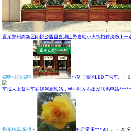
置顶
郑州高新区朗悦公园里喜涮山野自助小火锅招聘洗碗工一名，
招聘求职/招聘
小草（高清LED广告车...
·
6
车找人上蔡县车在漯河高铁站，半小时左右出发联系电话*****591
拼车搭车/车找人
知足常乐***5911...
·
25 