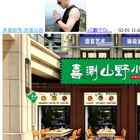
房屋租售/房屋出租
 ε鵬でε...
· 02-01 11:4