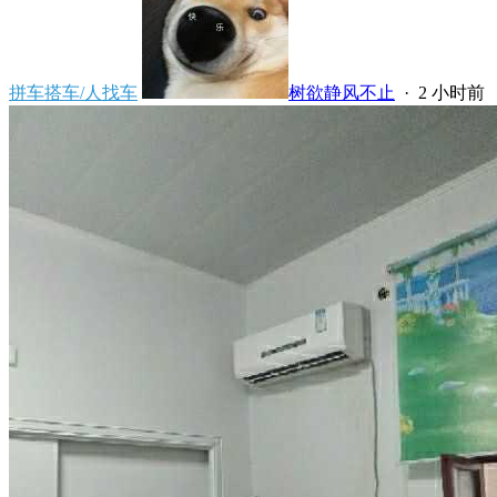
拼车搭车/人找车
树欲静风不止
·
2 小时前