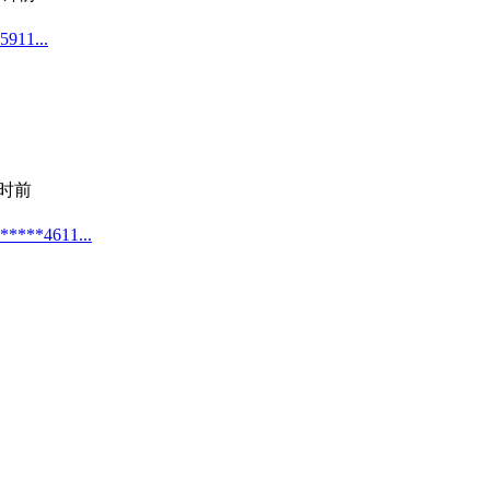
1...
时前
4611...