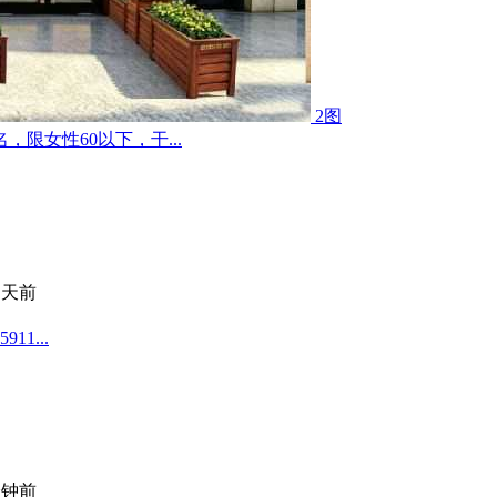
2图
限女性60以下，干...
 天前
1...
分钟前