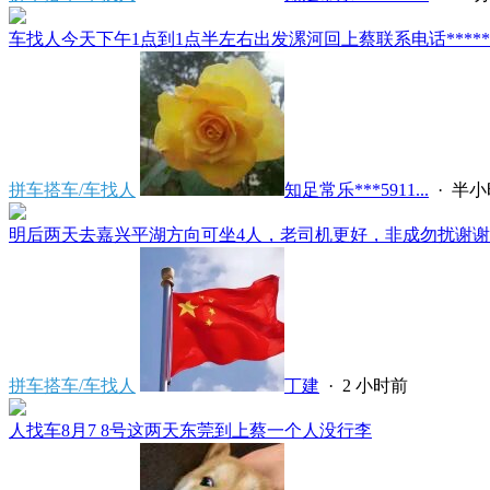
车找人今天下午1点到1点半左右出发漯河回上蔡联系电话*****591
拼车搭车/车找人
知足常乐***5911...
·
半小
明后两天去嘉兴平湖方向可坐4人，老司机更好，非成勿扰谢谢*****
拼车搭车/车找人
丁建
·
2 小时前
人找车8月7 8号这两天东莞到上蔡一个人没行李