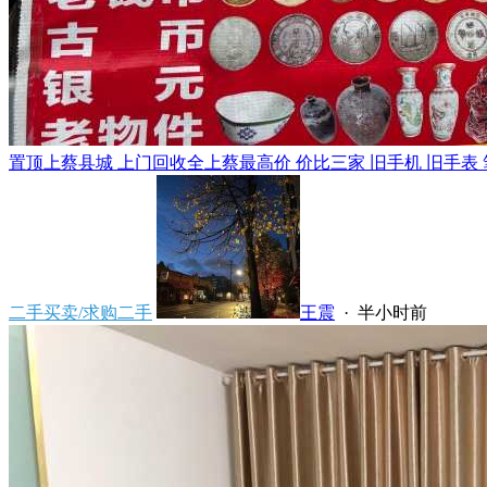
置顶
上蔡县城 上门回收全上蔡最高价 价比三家 旧手机 旧手表 笔
二手买卖/求购二手
王震
·
半小时前