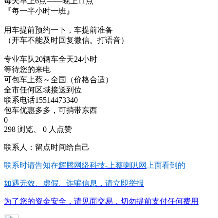
每天早上6点——晚上11点
『每一半小时一班』
用车提前预约一下，车提前准备
（开车不能及时回复微信。打语音）
专业车队20辆车全天24小时
等待您的来电
可包车上蔡～全国（价格合适）
全市任何区域接送到位
联系电话15514473340
包车优惠多多，可捎带东西
0
298 浏览、 0 人点赞
联系人：留点时间给自己
联系时请告知在
辉腾网络科技-上蔡喇叭网
上面看到的
如遇无效、虚假、诈骗信息，请立即举报
为了您的资金安全，请见面交易，切勿提前支付任何费用