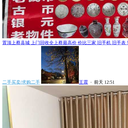
置顶
上蔡县城 上门回收全上蔡最高价 价比三家 旧手机 旧手表 笔
二手买卖/求购二手
王震
·
前天 12:51