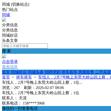
同城
[
切换站点
]
热门站点
同城
分类信息
分类信息
同城好店
头条文章
搜 索
点击登录
发布信息
首页
同城好店
同城头条
招聘求职
拼车搭车
房屋租售
二手买卖
首页
>
拼车搭车
>
车找人，2月7号晚上东莞大岭山回上蔡，1位
车找人，2月7号晚上东莞大岭山回上蔡，1位...
浏览：267 刷新：2026-02-07 08:06
车找人，2月7号晚上东莞大岭山回上蔡，1位
联系人：
天涯
联系电话：
158****3968
微信扫一扫查看电话