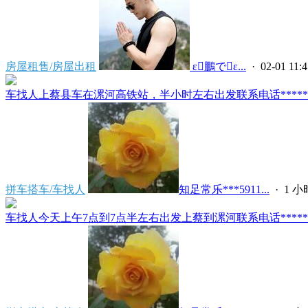
房屋租售/房屋出租
 ε鵬でε...
· 02-01 11:4
车找人上蔡县车在漯河高铁站，半小时左右出发联系电话*****591
拼车搭车/车找人
知足常乐***5911...
·
1 
车找人今天上午7点到7点半左右出发上蔡到漯河联系电话*****591