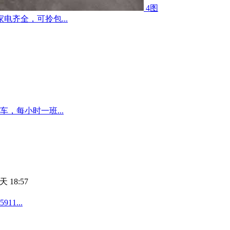
4图
齐全，可拎包...
，每小时一班...
天 18:57
1...