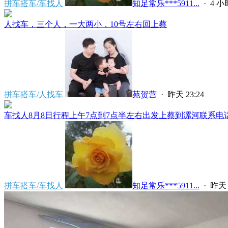
拼车搭车/车找人
知足常乐***5911...
·
4 
人找车，三个人，一大两小，10号左右回上蔡
拼车搭车/人找车
苑贺营
·
昨天 23:24
车找人8月8日行程上午7点到7点半左右出发上蔡到漯河联系电话****
拼车搭车/车找人
知足常乐***5911...
·
昨天 