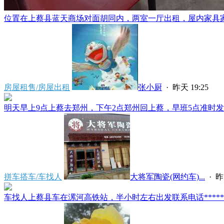
位置在上蔡县蓝天商场对面胡同内，两室一厅出租，屋内家具家电
房屋租售/房屋出租
张小厨
·
昨天 19:25
明天早上9点上蔡去郑州，下午2点郑州回上蔡，早班5点准时发车
拼车搭车/车找人
大将军陶瓷(网约车)...
·
昨
车找人上蔡县车在漯河高铁站，半小时左右出发联系电话*****591