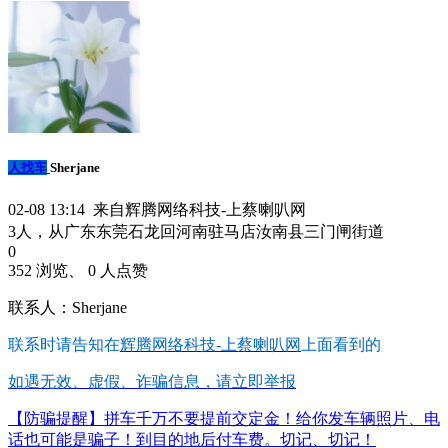
人找车
Sherjane
02-08 13:14 来自辉腾网络科技-上蔡喇叭网
3人，从广东东莞石龙回河南驻马店汝南县三门闸街道
0
352 浏览、 0 人点赞
联系人：Sherjane
联系时请告知在
辉腾网络科技-上蔡喇叭网
上面看到的
如遇无效、虚假、诈骗信息，请立即举报
【防骗提醒】拼车千万不要提前交定金！给你发车辆照片、电
话也可能是骗子！到目的地后付车费。切记、切记！