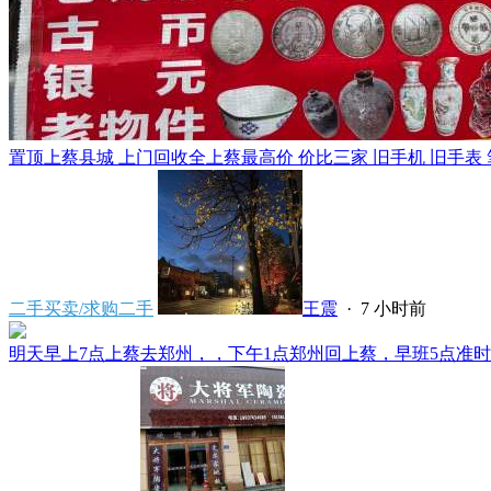
置顶
上蔡县城 上门回收全上蔡最高价 价比三家 旧手机 旧手表 笔
二手买卖/求购二手
王震
·
7 小时前
明天早上7点上蔡去郑州，，下午1点郑州回上蔡，早班5点准时发