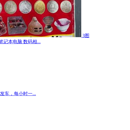
3图
记本电脑 数码相...
车，每小时一...