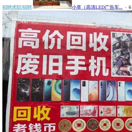
招聘求职/招聘
小草（高清LED广告车...
·
6