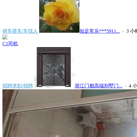
拼车搭车/车找人
知足常乐***5911...
·
3 
C1司机
招聘求职/招聘
浙江门都高端别墅门...
·
4 