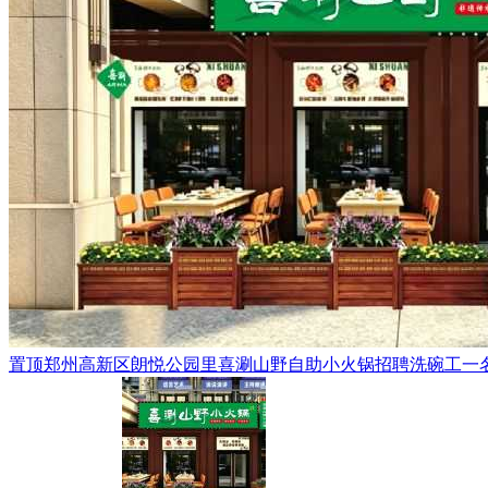
置顶
郑州高新区朗悦公园里喜涮山野自助小火锅招聘洗碗工一名，