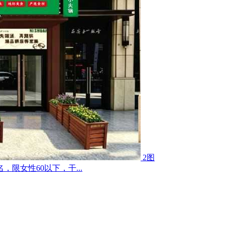
2图
限女性60以下，干...