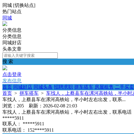
同城
[
切换站点
]
热门站点
同城
分类信息
分类信息
同城好店
头条文章
搜 索
点击登录
发布信息
首页
同城好店
同城头条
招聘求职
拼车搭车
房屋租售
二手买卖
首页
>
拼车搭车
>
车找人，上蔡县车在漯河高铁站，半小时左
车找人，上蔡县车在漯河高铁站，半小时左右出发，联系...
浏览：205 刷新：2026-02-08 21:03
车找人，上蔡县车在漯河高铁站，半小时左右出发，联系电话
*****5911
联系人：
*****5911
联系电话：
152****5911