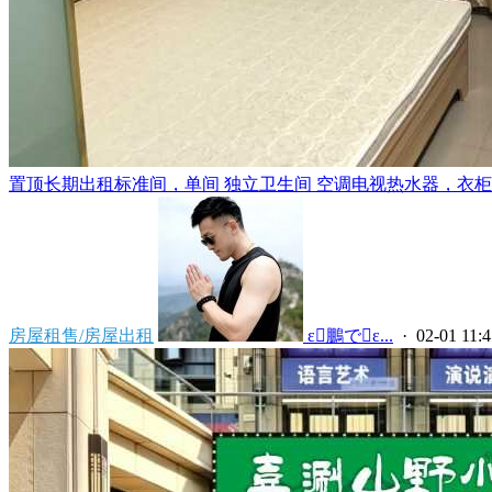
置顶
长期出租标准间，单间 独立卫生间 空调电视热水器，衣柜，
房屋租售/房屋出租
 ε鵬でε...
· 02-01 11:4