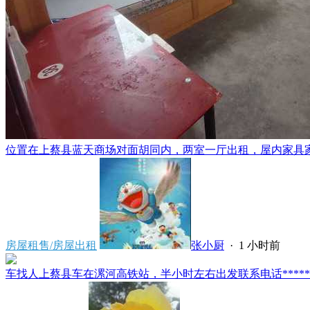
位置在上蔡县蓝天商场对面胡同内，两室一厅出租，屋内家具家电
房屋租售/房屋出租
张小厨
·
1 小时前
车找人上蔡县车在漯河高铁站，半小时左右出发联系电话*****591