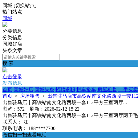
同城
[
切换站点
]
热门站点
同城
分类信息
分类信息
同城好店
头条文章
搜 索
点击登录
发布信息
首页
同城好店
同城头条
招聘求职
拼车搭车
房屋租售
二手买卖
首页
>
房屋租售
>
出售驻马店市高铁站南文化路西段一套112平
出售驻马店市高铁站南文化路西段一套112平方三室两厅...
浏览：572 刷新：2026-02-12 15:22
出售驻马店市高铁站南文化路西段一套112平方三室两厅两卫
联系人：
江
联系电话：
188****7700
微信扫一扫查看电话