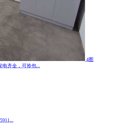
4图
齐全，可拎包...
1...