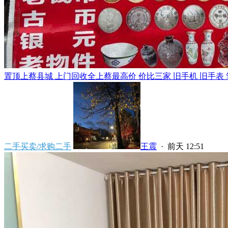
置顶
上蔡县城 上门回收全上蔡最高价 价比三家 旧手机 旧手表 笔
二手买卖/求购二手
王震
·
前天 12:51