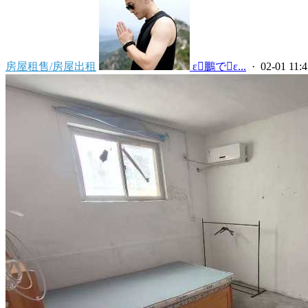
房屋租售/房屋出租
 ε鵬でε...
· 02-01 11:4