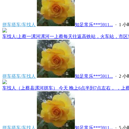
拼车搭车/车找人
知足常乐***5911...
·
1 
车找人:上蔡一漯河漯河一上蔡每天往返高铁站，火车站，市区学
拼车搭车/车找人
知足常乐***5911...
·
2 
车找人（上蔡县漯河拼车） 今天 晚上6点半到7点左右， ，上蔡县
拼车搭车/车找人
知足常乐***5911...
·
5 