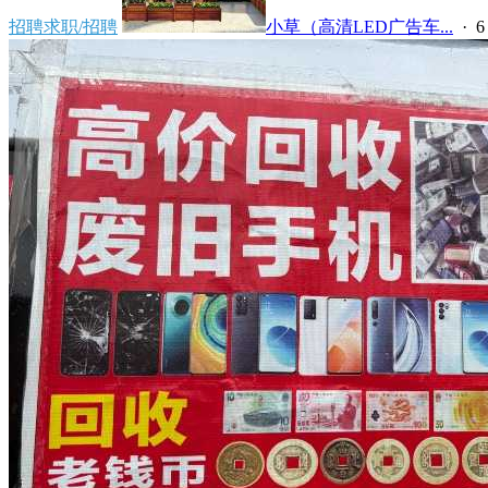
招聘求职/招聘
小草（高清LED广告车...
·
6