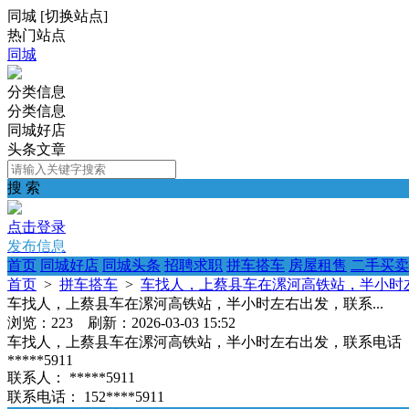
同城
[
切换站点
]
热门站点
同城
分类信息
分类信息
同城好店
头条文章
搜 索
点击登录
发布信息
首页
同城好店
同城头条
招聘求职
拼车搭车
房屋租售
二手买卖
首页
>
拼车搭车
>
车找人，上蔡县车在漯河高铁站，半小时左
车找人，上蔡县车在漯河高铁站，半小时左右出发，联系...
浏览：223 刷新：2026-03-03 15:52
车找人，上蔡县车在漯河高铁站，半小时左右出发，联系电话
*****5911
联系人：
*****5911
联系电话：
152****5911