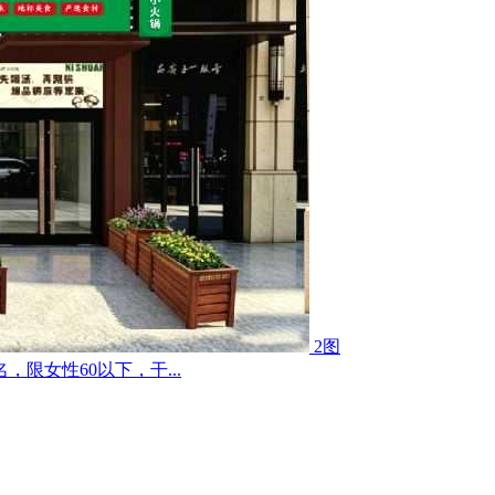
2图
限女性60以下，干...