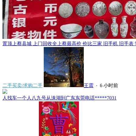
置顶
上蔡县城 上门回收全上蔡最高价 价比三家 旧手机 旧手表 笔
二手买卖/求购二手
王震
·
6 小时前
人找车一个人八九号从洙湖到广东东莞电话*****7031