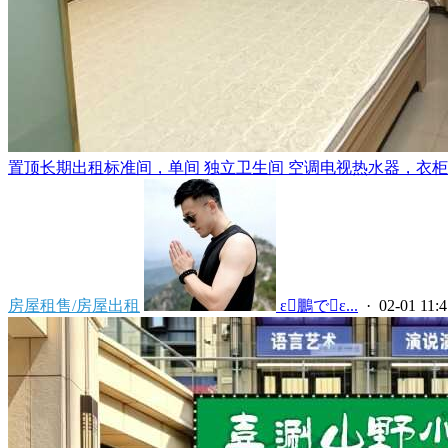
置顶
长期出租标准间，单间 独立卫生间 空调电视热水器，衣柜，
房屋租售/房屋出租
 ε鵬でε...
· 02-01 11:4