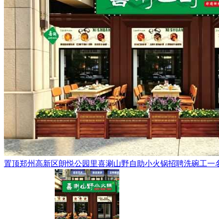
置顶
郑州高新区朗悦公园里喜涮山野自助小火锅招聘洗碗工一名，