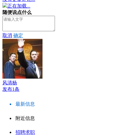
正在加载...
随便说点什么
取消
确定
风清杨
发布1条
最新信息
附近信息
招聘求职