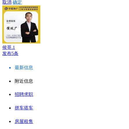
取消
确定
侯哥.1
发布5条
最新信息
附近信息
招聘求职
拼车搭车
房屋租售