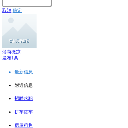
取消
确定
薄荷微凉
发布1条
最新信息
附近信息
招聘求职
拼车搭车
房屋租售