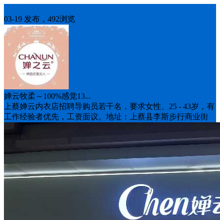
招聘
03-19 发布，492浏览
婵云牧柔～100%感觉13...
上蔡婵云内衣店招聘导购员若干名，要求女性、25 - 43岁，有
工作经验者优先，工资面议。地址：上蔡县李斯步行商业街