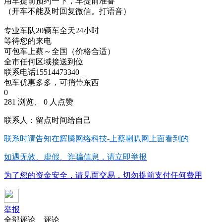
用车提前预约一下，车提前准备
（开车不能及时回复微信。打语音）
专业车队20辆车全天24小时
等待您的来电
可包车上蔡～全国（价格合适）
全市任何区域接送到位
联系电话15514473340
包车优惠多多，可捎带东西
0
281 浏览、 0 人点赞
联系人：留点时间给自己
联系时请告知在
辉腾网络科技-上蔡喇叭网
上面看到的
如遇无效、虚假、诈骗信息，请立即举报
为了您的资金安全，请见面交易，切勿提前支付任何费用
举报
全部评论
评论