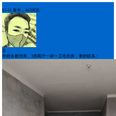
房屋求租
03-21 发布，443浏览
苏
华府名都洋房，3房两厅一厨一卫毛坯房，要的联系！