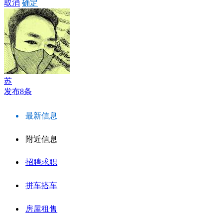
取消
确定
苏
发布8条
最新信息
附近信息
招聘求职
拼车搭车
房屋租售