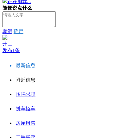
正在加载...
随便说点什么
取消
确定
廾匸
发布1条
最新信息
附近信息
招聘求职
拼车搭车
房屋租售
二手买卖