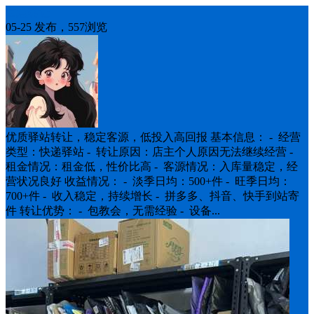
生意转让
05-25 发布，557浏览
优质驿站转让，稳定客源，低投入高回报 基本信息： - 经营
类型：快递驿站 - 转让原因：店主个人原因无法继续经营 -
租金情况：租金低，性价比高 - 客源情况：入库量稳定，经
营状况良好 收益情况： - 淡季日均：500+件 - 旺季日均：
700+件 - 收入稳定，持续增长 - 拼多多、抖音、快手到站寄
件 转让优势： - 包教会，无需经验 - 设备...