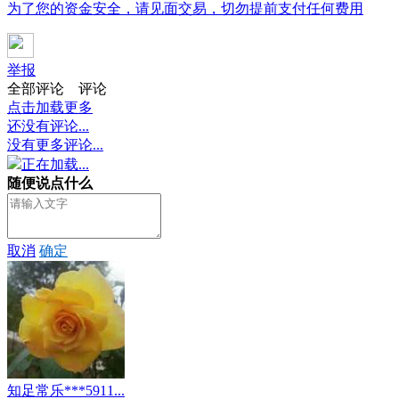
为了您的资金安全，请见面交易，切勿提前支付任何费用
举报
全部评论
评论
点击加载更多
还没有评论...
没有更多评论...
正在加载...
随便说点什么
取消
确定
知足常乐***5911...