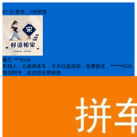
车找人
05-10 发布，199浏览
蝶兰 ***8326
车找人，九座商务车，天天往返深圳，免费接送，*****8326
微信同号，此信息长期有效