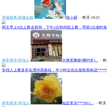
房屋租售/房屋出租
张小厨
·
昨天 19:25
明天早上9点上蔡去郑州，下午2点郑州回上蔡，早班5点准时发车
拼车搭车/车找人
大将军陶瓷(网约车)...
·
昨
车找人上蔡县车在漯河高铁站，半小时左右出发联系电话*****591
拼车搭车/车找人
知足常乐***5911...
·
昨天 