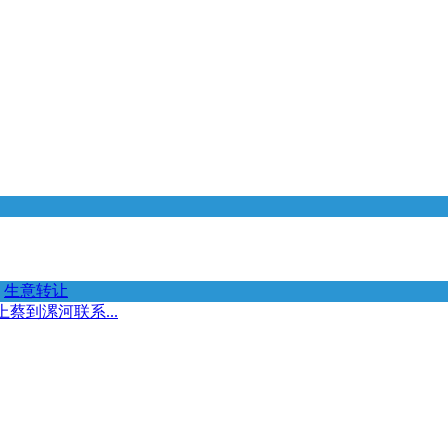
生意转让
蔡到漯河联系...