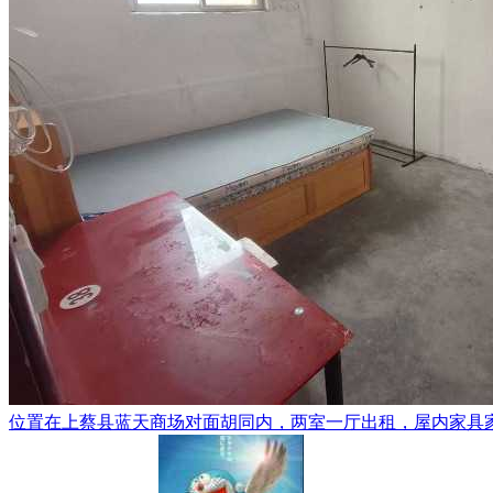
位置在上蔡县蓝天商场对面胡同内，两室一厅出租，屋内家具家电