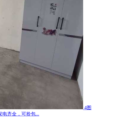
4图
齐全，可拎包...