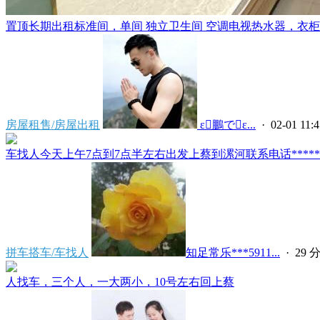
置顶
长期出租标准间，单间 独立卫生间 空调电视热水器，衣柜，
房屋租售/房屋出租
 ε鵬でε...
· 02-01 11:4
车找人今天上午7点到7点半左右出发上蔡到漯河联系电话*****591
拼车搭车/车找人
知足常乐***5911...
·
29 
人找车，三个人，一大两小，10号左右回上蔡