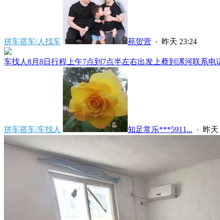
拼车搭车/人找车
苑贺营
·
昨天 23:24
车找人8月8日行程上午7点到7点半左右出发上蔡到漯河联系电话****
拼车搭车/车找人
知足常乐***5911...
·
昨天 