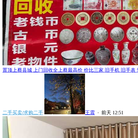
置顶
上蔡县城 上门回收全上蔡最高价 价比三家 旧手机 旧手表 笔
二手买卖/求购二手
王震
·
前天 12:51