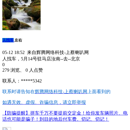
人找车
左右
05-12 18:52 来自辉腾网络科技-上蔡喇叭网
人找车，5月14号驻马店汝南--去--北京
0
279 浏览、 0 人点赞
联系人：*****5342
联系时请告知在
辉腾网络科技-上蔡喇叭网
上面看到的
如遇无效、虚假、诈骗信息，请立即举报
【防骗提醒】拼车千万不要提前交定金！给你发车辆照片、电
话也可能是骗子！到目的地后付车费。切记、切记！