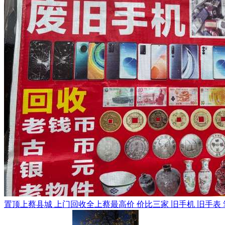
置顶
上蔡县城 上门回收全上蔡最高价 价比三家 旧手机 旧手表 笔