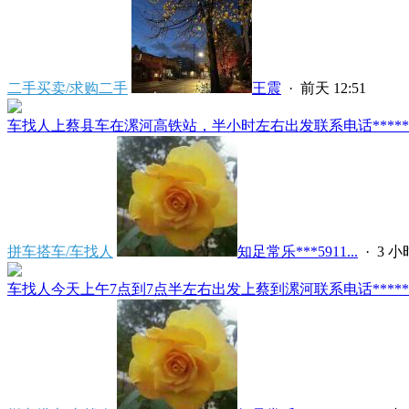
二手买卖/求购二手
王震
·
前天 12:51
车找人上蔡县车在漯河高铁站，半小时左右出发联系电话*****591
拼车搭车/车找人
知足常乐***5911...
·
3 
车找人今天上午7点到7点半左右出发上蔡到漯河联系电话*****591