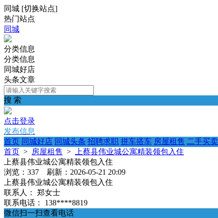
同城
[
切换站点
]
热门站点
同城
分类信息
分类信息
同城好店
头条文章
搜 索
点击登录
发布信息
首页
同城好店
同城头条
招聘求职
拼车搭车
房屋租售
二手买卖
首页
>
房屋租售
>
上蔡县伟业城公寓精装领包入住
上蔡县伟业城公寓精装领包入住
浏览：337 刷新：2026-05-21 20:09
上蔡县伟业城公寓精装领包入住
联系人：
郑女士
联系电话：
138****8819
微信扫一扫查看电话