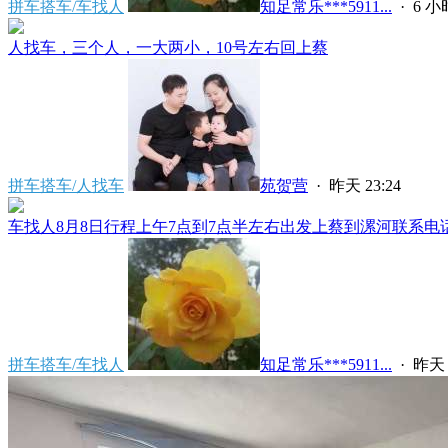
拼车搭车/车找人
知足常乐***5911...
·
6 
人找车，三个人，一大两小，10号左右回上蔡
拼车搭车/人找车
苑贺营
·
昨天 23:24
车找人8月8日行程上午7点到7点半左右出发上蔡到漯河联系电话****
拼车搭车/车找人
知足常乐***5911...
·
昨天 