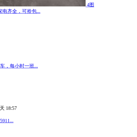
4图
齐全，可拎包...
，每小时一班...
天 18:57
1...