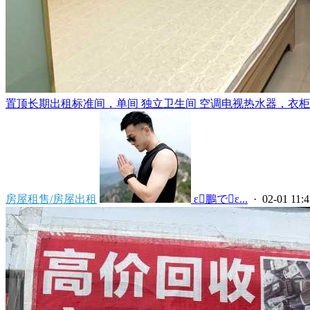
置顶
长期出租标准间，单间 独立卫生间 空调电视热水器，衣柜，
房屋租售/房屋出租
 ε鵬でε...
· 02-01 11:4