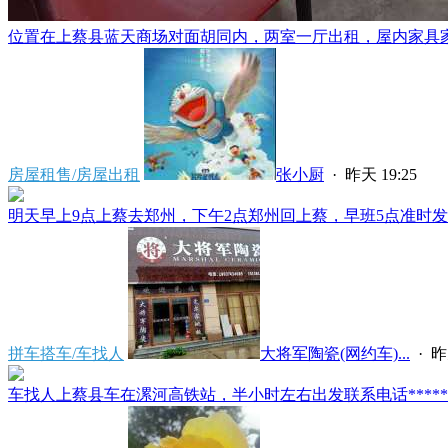
位置在上蔡县蓝天商场对面胡同内，两室一厅出租，屋内家具家电
房屋租售/房屋出租
张小厨
·
昨天 19:25
明天早上9点上蔡去郑州，下午2点郑州回上蔡，早班5点准时发车
拼车搭车/车找人
大将军陶瓷(网约车)...
·
昨
车找人上蔡县车在漯河高铁站，半小时左右出发联系电话*****591