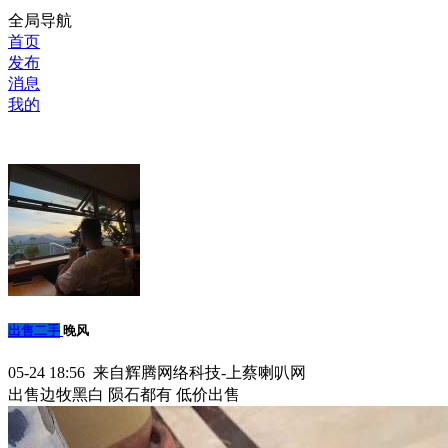
全局导航
首页
发布
消息
我的
出售二手
晚风
05-24 18:56 来自辉腾网络科技-上蔡喇叭网
出售边牧黑白 陨石都有 低价出售