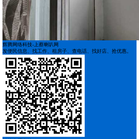
辉腾网络科技-上蔡喇叭网
发便民信息、找工作、租房子、查电话、找好店、抢优惠。