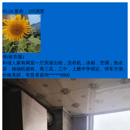
房屋出租
05-24 发布，265浏览
侠(收衣服)
和谐人家有两室一厅房屋出租，洗衣机，冰箱，空调，热水
器，抽烟机都有。离三高，三中，上蔡中学很近。停车方便。
价格美丽，有意者咨询*****0960