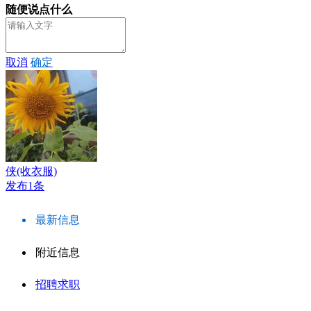
随便说点什么
取消
确定
侠(收衣服)
发布1条
最新信息
附近信息
招聘求职