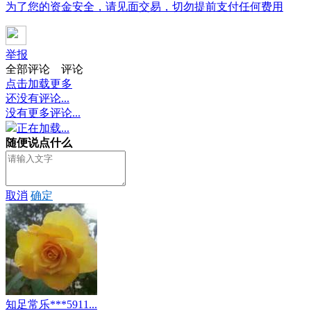
为了您的资金安全，请见面交易，切勿提前支付任何费用
举报
全部评论
评论
点击加载更多
还没有评论...
没有更多评论...
正在加载...
随便说点什么
取消
确定
知足常乐***5911...