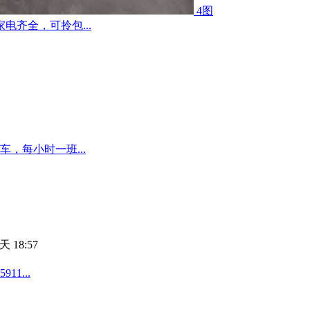
4图
齐全，可拎包...
，每小时一班...
天 18:57
1...