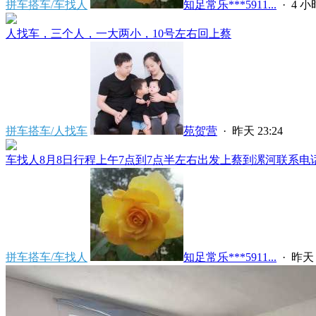
拼车搭车/车找人
知足常乐***5911...
·
4 
人找车，三个人，一大两小，10号左右回上蔡
拼车搭车/人找车
苑贺营
·
昨天 23:24
车找人8月8日行程上午7点到7点半左右出发上蔡到漯河联系电话****
拼车搭车/车找人
知足常乐***5911...
·
昨天 