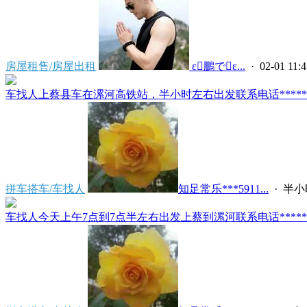
房屋租售/房屋出租
 ε鵬でε...
· 02-01 11:4
车找人上蔡县车在漯河高铁站，半小时左右出发联系电话*****591
拼车搭车/车找人
知足常乐***5911...
·
半小
车找人今天上午7点到7点半左右出发上蔡到漯河联系电话*****591