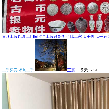
置顶
上蔡县城 上门回收全上蔡最高价 价比三家 旧手机 旧手表 笔
二手买卖/求购二手
王震
·
前天 12:51