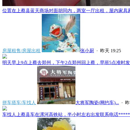
位置在上蔡县蓝天商场对面胡同内，两室一厅出租，屋内家具家电
房屋租售/房屋出租
张小厨
·
昨天 19:25
明天早上9点上蔡去郑州，下午2点郑州回上蔡，早班5点准时发车
拼车搭车/车找人
大将军陶瓷(网约车)...
·
昨
车找人上蔡县车在漯河高铁站，半小时左右出发联系电话*****591