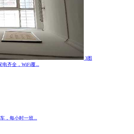
3图
全，WiFi覆...
，每小时一班...