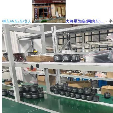
拼车搭车/车找人
大将军陶瓷(网约车)...
·
半