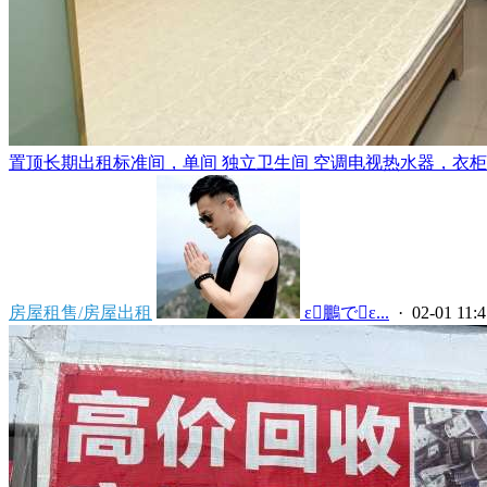
置顶
长期出租标准间，单间 独立卫生间 空调电视热水器，衣柜，
房屋租售/房屋出租
 ε鵬でε...
· 02-01 11:4