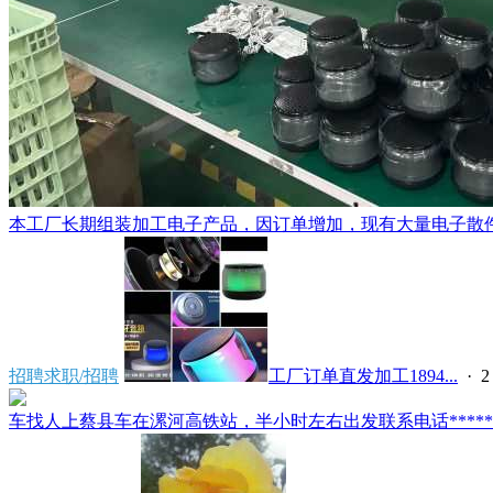
本工厂长期组装加工电子产品，因订单增加，现有大量电子散件配
招聘求职/招聘
工厂订单直发加工1894...
·
车找人上蔡县车在漯河高铁站，半小时左右出发联系电话*****591