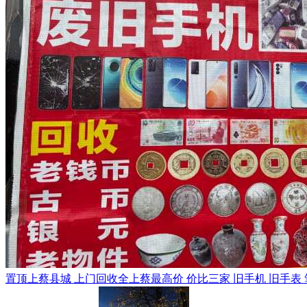
置顶
上蔡县城 上门回收全上蔡最高价 价比三家 旧手机 旧手表 笔