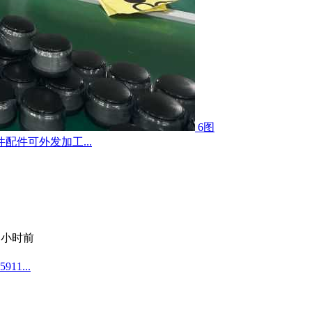
6图
件可外发加工...
2 小时前
1...