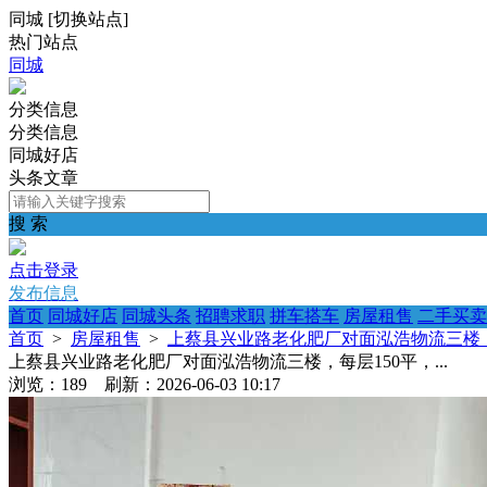
同城
[
切换站点
]
热门站点
同城
分类信息
分类信息
同城好店
头条文章
搜 索
点击登录
发布信息
首页
同城好店
同城头条
招聘求职
拼车搭车
房屋租售
二手买卖
首页
>
房屋租售
>
上蔡县兴业路老化肥厂对面泓浩物流三楼，每层
上蔡县兴业路老化肥厂对面泓浩物流三楼，每层150平，...
浏览：189 刷新：2026-06-03 10:17