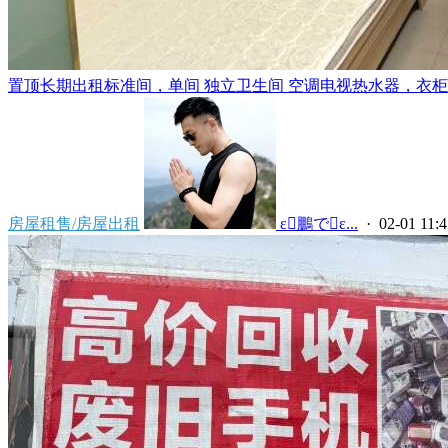
置顶
长期出租标准间，单间 独立卫生间 空调电视热水器，衣柜，
房屋租售/房屋出租
 ε鵬でε...
· 02-01 11:4