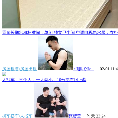
置顶
长期出租标准间，单间 独立卫生间 空调电视热水器，衣柜，
房屋租售/房屋出租
 ε鵬でε...
· 02-01 11:4
人找车，三个人，一大两小，10号左右回上蔡
拼车搭车/人找车
苑贺营
·
昨天 23:24