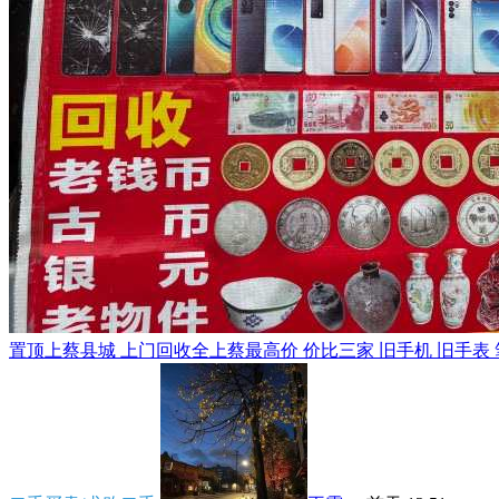
置顶
上蔡县城 上门回收全上蔡最高价 价比三家 旧手机 旧手表 笔