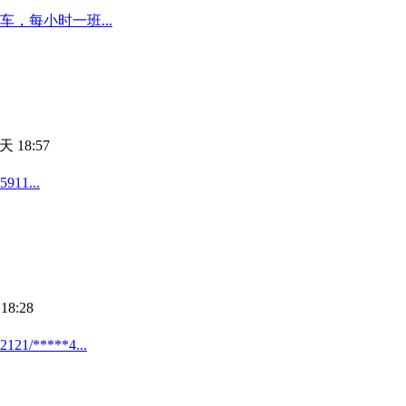
，每小时一班...
天 18:57
1...
18:28
*****4...