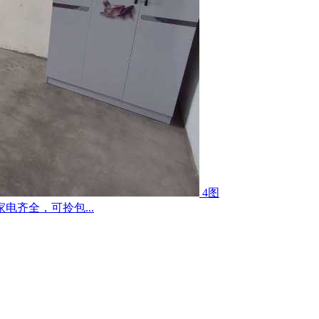
4图
齐全，可拎包...