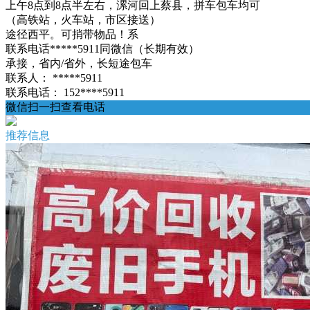
上午8点到8点半左右，漯河回上蔡县，拼车包车均可
（高铁站，火车站，市区接送）
途径西平。可捎带物品！系
联系电话*****5911同微信（长期有效）
承接，省内/省外，长短途包车
联系人：
*****5911
联系电话：
152****5911
微信扫一扫查看电话
推荐信息