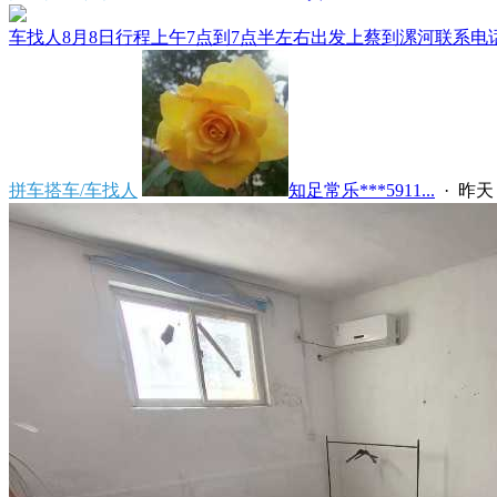
车找人8月8日行程上午7点到7点半左右出发上蔡到漯河联系电话****
拼车搭车/车找人
知足常乐***5911...
·
昨天 