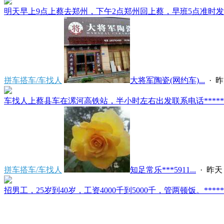
明天早上9点上蔡去郑州，下午2点郑州回上蔡，早班5点准时发车
拼车搭车/车找人
大将军陶瓷(网约车)...
·
昨
车找人上蔡县车在漯河高铁站，半小时左右出发联系电话*****591
拼车搭车/车找人
知足常乐***5911...
·
昨天 
招男工，25岁到40岁，工资4000千到5000千，管两顿饭。*****2121/