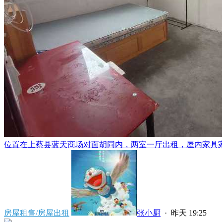
位置在上蔡县蓝天商场对面胡同内，两室一厅出租，屋内家具家电
房屋租售/房屋出租
张小厨
·
昨天 19:25