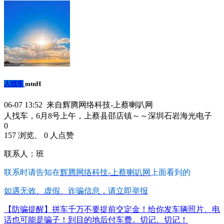
人找车
mtnH
06-07 13:52 来自辉腾网络科技-上蔡喇叭网
人找车，6月8号上午，上蔡县邵店镇～～深圳石岩海光电子
0
157 浏览、 0 人点赞
联系人：班
联系时请告知在
辉腾网络科技-上蔡喇叭网
上面看到的
如遇无效、虚假、诈骗信息，请立即举报
【防骗提醒】拼车千万不要提前交定金！给你发车辆照片、电
话也可能是骗子！到目的地后付车费。切记、切记！