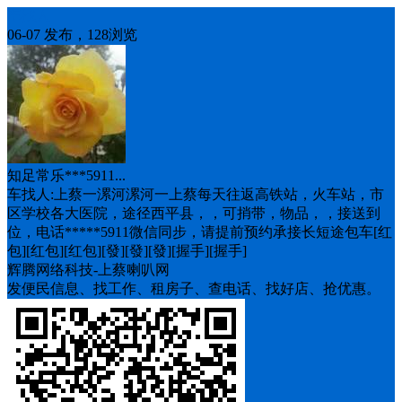
车找人
06-07 发布，128浏览
知足常乐***5911...
车找人:上蔡一漯河漯河一上蔡每天往返高铁站，火车站，市
区学校各大医院，途径西平县，，可捎带，物品，，接送到
位，电话*****5911微信同步，请提前预约承接长短途包车[红
包][红包][红包][發][發][發][握手][握手]
辉腾网络科技-上蔡喇叭网
发便民信息、找工作、租房子、查电话、找好店、抢优惠。