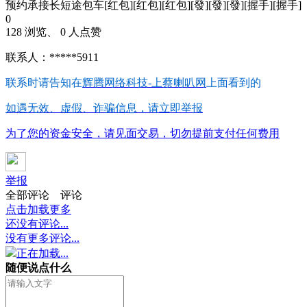
预约承接长短途包车[红包][红包][红包][發][發][發][握手][握手]
0
128 浏览、 0 人点赞
联系人：*****5911
联系时请告知在
辉腾网络科技-上蔡喇叭网
上面看到的
如遇无效、虚假、诈骗信息，请立即举报
为了您的资金安全，请见面交易，切勿提前支付任何费用
举报
全部评论
评论
点击加载更多
还没有评论...
没有更多评论...
正在加载...
随便说点什么