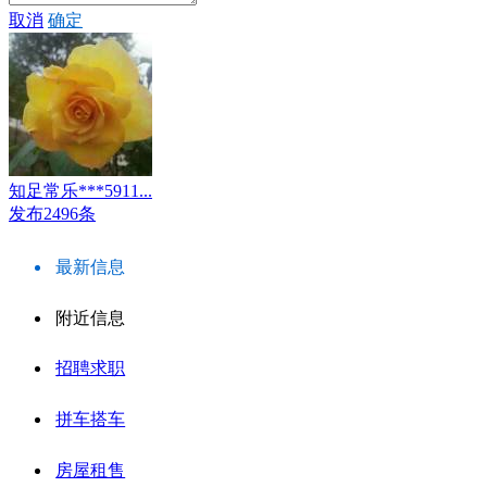
取消
确定
知足常乐***5911...
发布2496条
最新信息
附近信息
招聘求职
拼车搭车
房屋租售