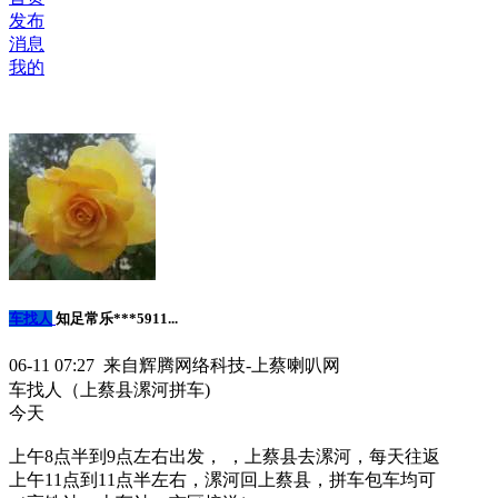
发布
消息
我的
车找人
知足常乐***5911...
06-11 07:27 来自辉腾网络科技-上蔡喇叭网
车找人（上蔡县漯河拼车)
今天
上午8点半到9点左右出发， ，上蔡县去漯河，每天往返
上午11点到11点半左右，漯河回上蔡县，拼车包车均可