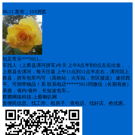
车找人
06-11 发布，103浏览
知足常乐***5911...
车找人（上蔡县漯河拼车)今天 上午8点半到9点左右出发， ，
上蔡县去漯河，每天往返 上午11点到11点半左右，漯河回上
蔡县，拼车包车均可 （高铁站，火车站，市区接送） 途径西
平。可捎带物品！系 联系电话*****5911同微信（长期有效）
承接，省内/省外，长短途包车...
辉腾网络科技-上蔡喇叭网
发便民信息、找工作、租房子、查电话、找好店、抢优惠。