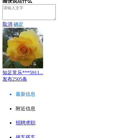
随便说点什么
取消
确定
知足常乐***5911...
发布2505条
最新信息
附近信息
招聘求职
拼车搭车