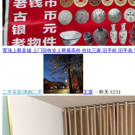
置顶
上蔡县城 上门回收全上蔡最高价 价比三家 旧手机 旧手表 笔
二手买卖/求购二手
王震
·
昨天 12:51