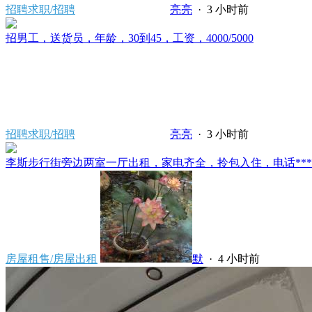
招聘求职/招聘
亮亮
·
3 小时前
招男工，送货员，年龄，30到45，工资，4000/5000
招聘求职/招聘
亮亮
·
3 小时前
李斯步行街旁边两室一厅出租，家电齐全，拎包入住，电话*****80
房屋租售/房屋出租
默
·
4 小时前