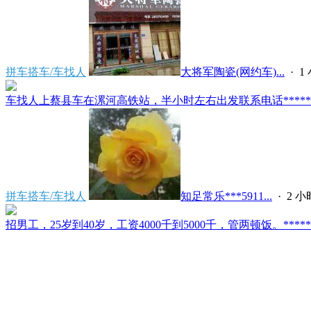
拼车搭车/车找人
大将军陶瓷(网约车)...
·
1
车找人上蔡县车在漯河高铁站，半小时左右出发联系电话*****591
拼车搭车/车找人
知足常乐***5911...
·
2 
招男工，25岁到40岁，工资4000千到5000千，管两顿饭。*****2121/