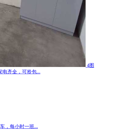
4图
齐全，可拎包...
，每小时一班...