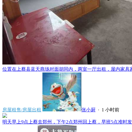
位置在上蔡县蓝天商场对面胡同内，两室一厅出租，屋内家具家电
房屋租售/房屋出租
张小厨
·
1 小时前
明天早上9点上蔡去郑州，下午2点郑州回上蔡，早班5点准时发车