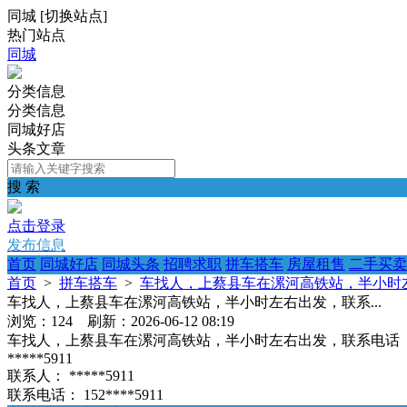
同城
[
切换站点
]
热门站点
同城
分类信息
分类信息
同城好店
头条文章
搜 索
点击登录
发布信息
首页
同城好店
同城头条
招聘求职
拼车搭车
房屋租售
二手买卖
首页
>
拼车搭车
>
车找人，上蔡县车在漯河高铁站，半小时左
车找人，上蔡县车在漯河高铁站，半小时左右出发，联系...
浏览：124 刷新：2026-06-12 08:19
车找人，上蔡县车在漯河高铁站，半小时左右出发，联系电话
*****5911
联系人：
*****5911
联系电话：
152****5911