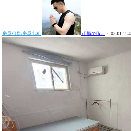
房屋租售/房屋出租
 ε鵬でε...
· 02-01 11:4