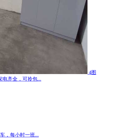
4图
齐全，可拎包...
，每小时一班...