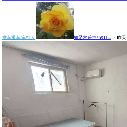
拼车搭车/车找人
知足常乐***5911...
·
昨天 