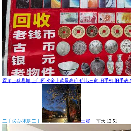
置顶
上蔡县城 上门回收全上蔡最高价 价比三家 旧手机 旧手表 笔
二手买卖/求购二手
王震
·
前天 12:51