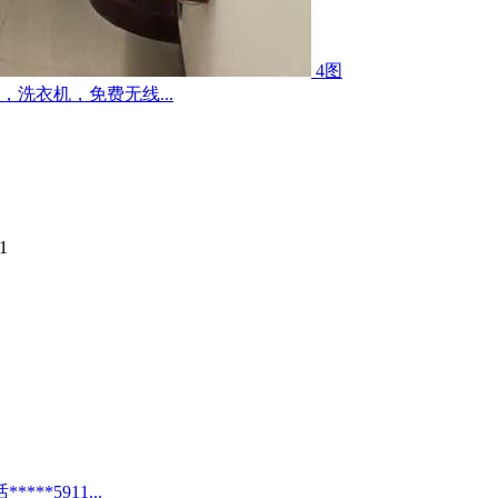
4图
洗衣机，免费无线...
1
*5911...