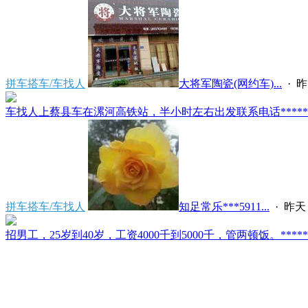
拼车搭车/车找人
大将军陶瓷(网约车)...
·
昨
车找人上蔡县车在漯河高铁站，半小时左右出发联系电话*****591
拼车搭车/车找人
知足常乐***5911...
·
昨天 
招男工，25岁到40岁，工资4000千到5000千，管两顿饭。*****2121/