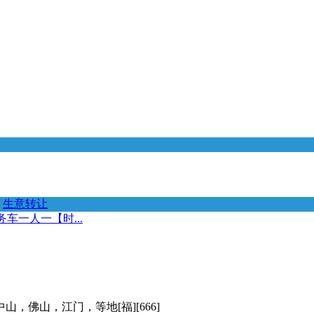
生意转让
车一人一【时...
佛山，江门，等地[福][666]