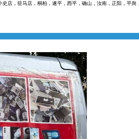
史店，驻马店，桐柏，遂平，西平，确山，汝南，正阳，平舆，