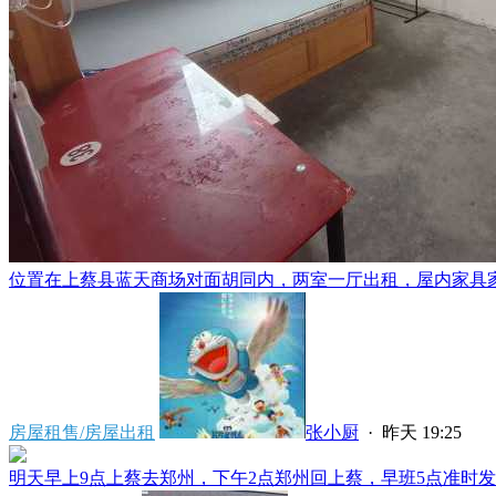
位置在上蔡县蓝天商场对面胡同内，两室一厅出租，屋内家具家电
房屋租售/房屋出租
张小厨
·
昨天 19:25
明天早上9点上蔡去郑州，下午2点郑州回上蔡，早班5点准时发车