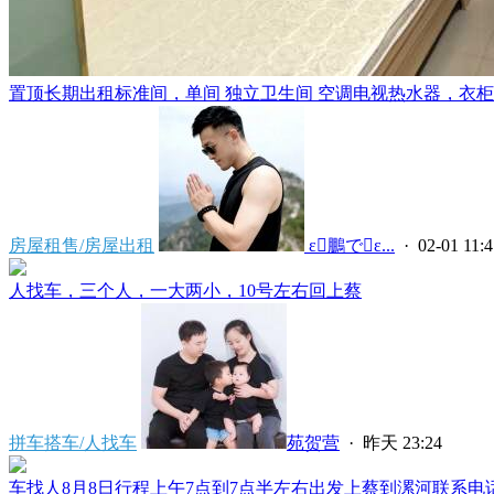
置顶
长期出租标准间，单间 独立卫生间 空调电视热水器，衣柜，
房屋租售/房屋出租
 ε鵬でε...
· 02-01 11:4
人找车，三个人，一大两小，10号左右回上蔡
拼车搭车/人找车
苑贺营
·
昨天 23:24
车找人8月8日行程上午7点到7点半左右出发上蔡到漯河联系电话****