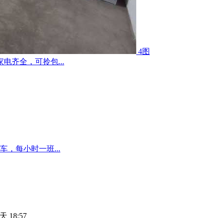
4图
齐全，可拎包...
，每小时一班...
天 18:57