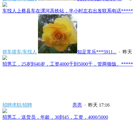
车找人上蔡县车在漯河高铁站，半小时左右出发联系电话*****591
拼车搭车/车找人
知足常乐***5911...
·
昨天 
招男工，25岁到40岁，工资4000千到5000千，管两顿饭。*****2121/
招聘求职/招聘
亮亮
·
昨天 17:16
招男工，送货员，年龄，30到45，工资，4000/5000