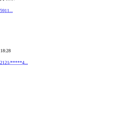
1...
18:28
*****4...