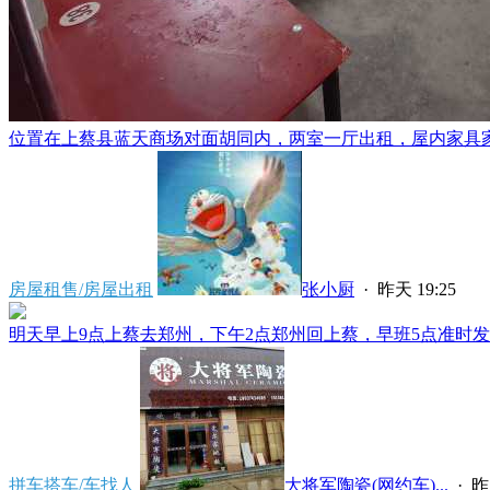
位置在上蔡县蓝天商场对面胡同内，两室一厅出租，屋内家具家电
房屋租售/房屋出租
张小厨
·
昨天 19:25
明天早上9点上蔡去郑州，下午2点郑州回上蔡，早班5点准时发车
拼车搭车/车找人
大将军陶瓷(网约车)...
·
昨