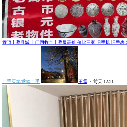
置顶
上蔡县城 上门回收全上蔡最高价 价比三家 旧手机 旧手表 笔
二手买卖/求购二手
王震
·
前天 12:51