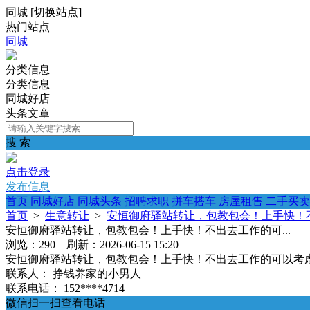
同城
[
切换站点
]
热门站点
同城
分类信息
分类信息
同城好店
头条文章
搜 索
点击登录
发布信息
首页
同城好店
同城头条
招聘求职
拼车搭车
房屋租售
二手买卖
首页
>
生意转让
>
安恒御府驿站转让，包教包会！上手快！不
安恒御府驿站转让，包教包会！上手快！不出去工作的可...
浏览：290 刷新：2026-06-15 15:20
安恒御府驿站转让，包教包会！上手快！不出去工作的可以考虑一
联系人：
挣钱养家的小男人
联系电话：
152****4714
微信扫一扫查看电话