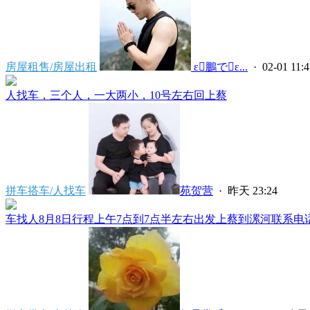
房屋租售/房屋出租
 ε鵬でε...
· 02-01 11:4
人找车，三个人，一大两小，10号左右回上蔡
拼车搭车/人找车
苑贺营
·
昨天 23:24
车找人8月8日行程上午7点到7点半左右出发上蔡到漯河联系电话****