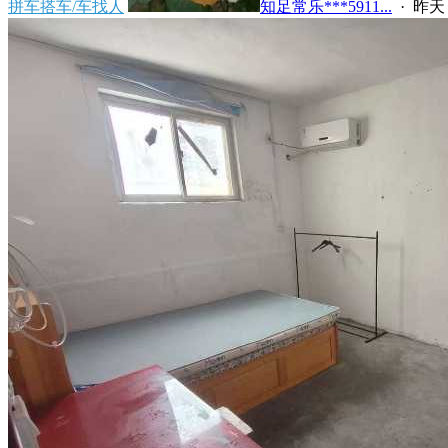
拼车搭车/车找人
知足常乐***5911...
·
昨天 