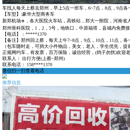
车找人每天上蔡去郑州，早上5点一班车，6~7点，8点，9点各
【车型】:豪华大型商务车
新郑机场✈️，各大医院火车站，高铁站，郑大一附院，河南
郑州骨科医院，1，2，5号，地铁口，中原福塔，县城内免费
【电话】：*****1370
【备注】郑州回上蔡，每天上午7~8点，9点，10点，11点，各
（包车随时走，可捎大小件物品，美女，老人，学生优先，提
正规网约车，有发票，百万保险，诚信经营，(鸽子勿扰)欢迎老乡来电
联系人：
出行方便(上蔡~郑州)
联系电话：
158****1370
微信扫一扫查看电话
推荐信息