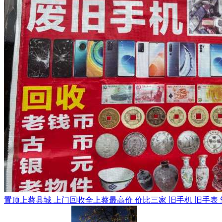
置顶
上蔡县城 上门回收全上蔡最高价 价比三家 旧手机 旧手表 笔