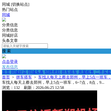
同城
[
切换站点
]
热门站点
同城
分类信息
分类信息
同城好店
头条文章
搜 索
点击登录
发布信息
首页
同城好店
同城头条
招聘求职
拼车搭车
房屋租售
二手买卖
首页
>
拼车搭车
>
车找人每天上蔡去郑州，早上5点一班车，6~7
车找人每天上蔡去郑州，早上5点一班车，6~7点，8点，9...
浏览：132 刷新：2026-06-25 12:58