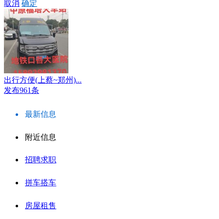
取消
确定
出行方便(上蔡~郑州)...
发布961条
最新信息
附近信息
招聘求职
拼车搭车
房屋租售