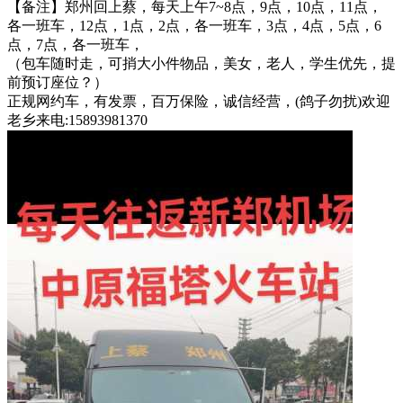
【备注】郑州回上蔡，每天上午7~8点，9点，10点，11点，
各一班车，12点，1点，2点，各一班车，3点，4点，5点，6
点，7点，各一班车，
（包车随时走，可捎大小件物品，美女，老人，学生优先，提
前预订座位？）
正规网约车，有发票，百万保险，诚信经营，(鸽子勿扰)欢迎
老乡来电:15893981370