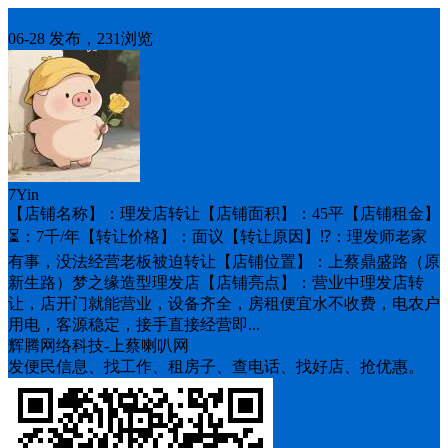
生意转让
06-28 发布，231浏览
7Yin
【店铺名称】：理发店转让【店铺面积】：45平【店铺租金】
⏳：7千/年【转让价格】：面议【转让原因】⁉️：理发师老家
有事，没法经营老板被迫转让【店铺位置】：上蔡鼎盛路（原
新生路）梦之缘造型理发店【店铺亮点】：营业中理发店转
让，店开门就能营业，设备齐全，房租便宜水不收费，电农户
用电，客源稳定，接手直接经营即...
辉腾网络科技-上蔡喇叭网
发便民信息、找工作、租房子、查电话、找好店、抢优惠。