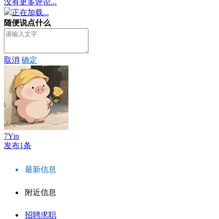
没有更多评论...
正在加载...
随便说点什么
取消
确定
7Yin
发布1条
最新信息
附近信息
招聘求职