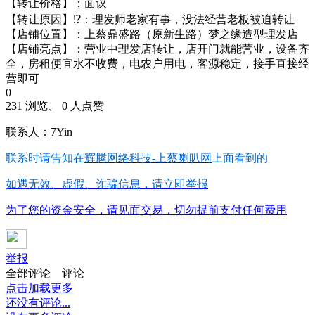
【转让价格】：面议
【转让原因】⁉️：理发师老家有事，没法经营老板被迫转让
【店铺位置】：上蔡鼎盛路（原新生路）梦之缘造型理发店
【店铺亮点】：营业中理发店转让，店开门就能营业，设备齐
全，房租便宜水不收费，电农户用电，客源稳定，接手直接经
营即可
0
231 浏览、 0 人点赞
联系人：7Yin
联系时请告知在
辉腾网络科技-上蔡喇叭网
上面看到的
如遇无效、虚假、诈骗信息，请立即举报
为了您的资金安全，请见面交易，切勿提前支付任何费用
举报
全部评论
评论
点击加载更多
还没有评论...