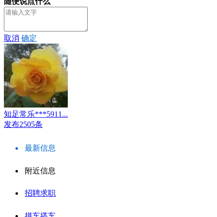
随便说点什么
取消
确定
知足常乐***5911...
发布2505条
最新信息
附近信息
招聘求职
拼车搭车