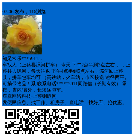
车找人
07-06 发布，116浏览
知足常乐***5911...
车找人（上蔡县漯河拼车） 今天 下午2点半到3点左右， ，上
蔡县去漯河，每天往返 下午4点半到5点左右，漯河回上蔡
县，拼车包车均可 （高铁站，火车站，市区接送 途径西平。
可捎带物品！系 联系电话*****5911同微信（长期有效） 承
接，省内/省外，长短途包车...
辉腾网络科技-上蔡喇叭网
发便民信息、找工作、租房子、查电话、找好店、抢优惠。