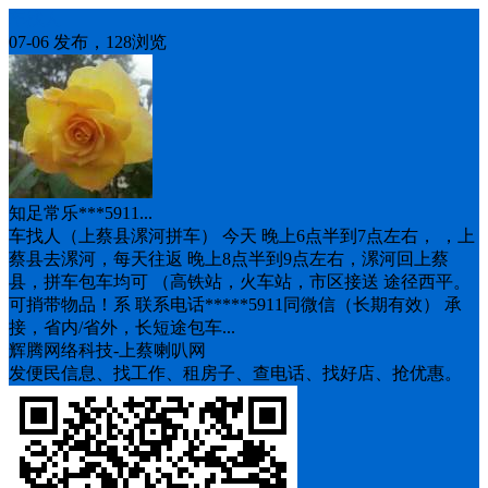
车找人
07-06 发布，128浏览
知足常乐***5911...
车找人（上蔡县漯河拼车） 今天 晚上6点半到7点左右， ，上
蔡县去漯河，每天往返 晚上8点半到9点左右，漯河回上蔡
县，拼车包车均可 （高铁站，火车站，市区接送 途径西平。
可捎带物品！系 联系电话*****5911同微信（长期有效） 承
接，省内/省外，长短途包车...
辉腾网络科技-上蔡喇叭网
发便民信息、找工作、租房子、查电话、找好店、抢优惠。