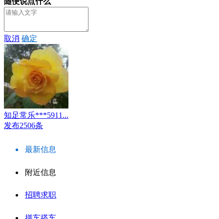
随便说点什么
取消
确定
知足常乐***5911...
发布2506条
最新信息
附近信息
招聘求职
拼车搭车