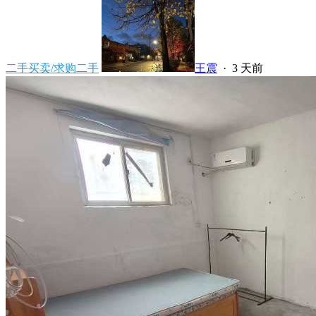
二手买卖/求购二手
王震
·
3 天前