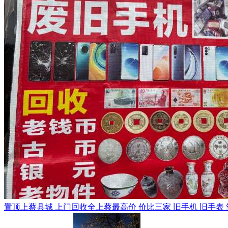
置顶
上蔡县城 上门回收全上蔡最高价 价比三家 旧手机 旧手表 笔