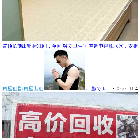
置顶
长期出租标准间，单间 独立卫生间 空调电视热水器，衣柜，
房屋租售/房屋出租
 ε鵬でε...
· 02-01 11:4