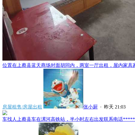
位置在上蔡县蓝天商场对面胡同内，两室一厅出租，屋内家具家电
房屋租售/房屋出租
张小厨
·
昨天 21:03
车找人上蔡县车在漯河高铁站，半小时左右出发联系电话*****591