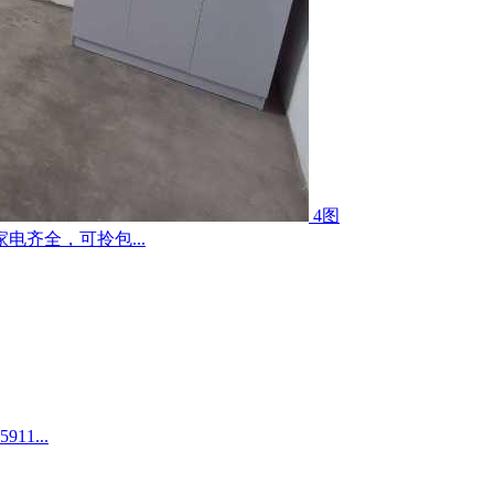
4图
齐全，可拎包...
1...