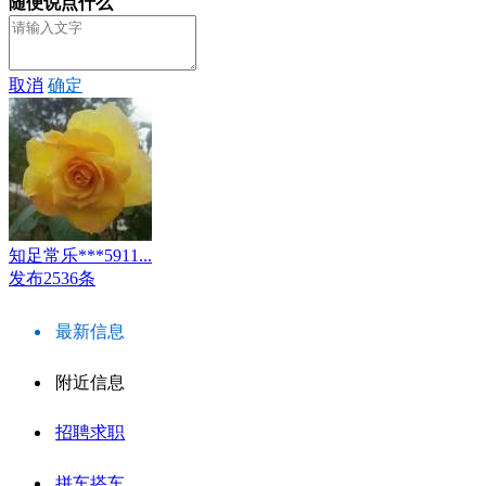
随便说点什么
取消
确定
知足常乐***5911...
发布2536条
最新信息
附近信息
招聘求职
拼车搭车