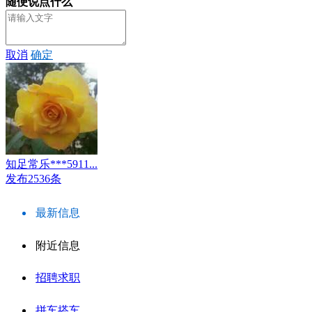
随便说点什么
取消
确定
知足常乐***5911...
发布2536条
最新信息
附近信息
招聘求职
拼车搭车