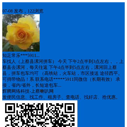
车找人
07-08 发布，122浏览
知足常乐***5911...
车找人（上蔡县漯河拼车） 今天 下午2点半到3点左右， ，上
蔡县去漯河，每天往返 下午4点半到5点左右，漯河回上蔡
县，拼车包车均可 （高铁站，火车站，市区接送 途径西平。
可捎带物品！系 联系电话*****5911同微信（长期有效） 承
接，省内/省外，长短途包车...
辉腾网络科技-上蔡喇叭网
发便民信息、找工作、租房子、查电话、找好店、抢优惠。