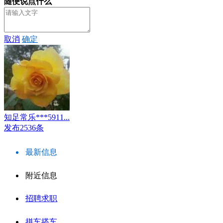
随便说点什么
取消
确定
知足常乐***5911...
发布2536条
最新信息
附近信息
招聘求职
拼车搭车