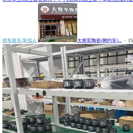
拼车搭车/车找人
大将军陶瓷(网约车)...
·
1