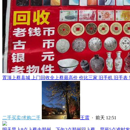
置顶
上蔡县城 上门回收全上蔡最高价 价比三家 旧手机 旧手表 笔
二手买卖/求购二手
王震
·
前天 12:51
明天早上8点上蔡去郑州，下午2点郑州回上蔡，早班5点准时发车