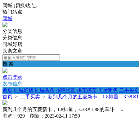
同城
[
切换站点
]
热门站点
同城
分类信息
分类信息
同城好店
头条文章
搜 索
点击登录
发布信息
首页
同城好店
同城头条
招聘求职
拼车搭车
房屋租售
二手买卖
首页
>
二手买卖
>
新到几个月的五菱新卡，1.8排量，3.38✕1.
新到几个月的五菱新卡，1.8排量，3.38✕1.88的车斗，...
浏览：929 刷新：2023-02-11 17:59