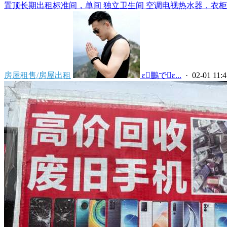
置顶
长期出租标准间，单间 独立卫生间 空调电视热水器，衣柜，
房屋租售/房屋出租
 ε鵬でε...
· 02-01 11:4