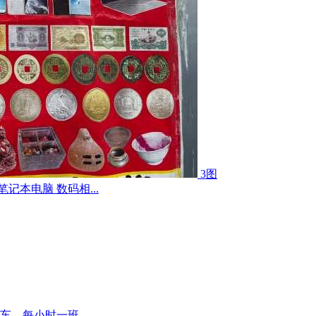
3图
记本电脑 数码相...
，每小时一班...