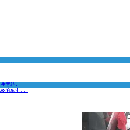
生意转让
88的车斗，...