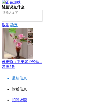
正在加载...
随便说点什么
取消
确定
侯晓静（平安客户经理...
发布2条
最新信息
附近信息
招聘求职