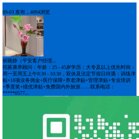
招聘
09-03 发布，4094浏览
侯晓静（平安客户经理...
招募康养顾问：年龄：25 - 45岁学历：大专及以上优先时间：
周一至周五上午8:30 - 10:30，双休及法定节假日待‌遇：训练津
贴+18项业务佣金+医疗保障+养老津贴+管理津贴+专业培训
+季度奖+绩优津贴+免费国内外旅游……联系电话：
*****0577...