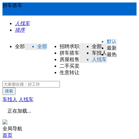
拼车搭车
人找车
排序
默认
全部
全部
招聘求职
全部
最新
拼车搭车
车找人
最热
房屋租售
人找车
二手买卖
生意转让
搜索
车找人
人找车
正在加载...
全局导航
首页