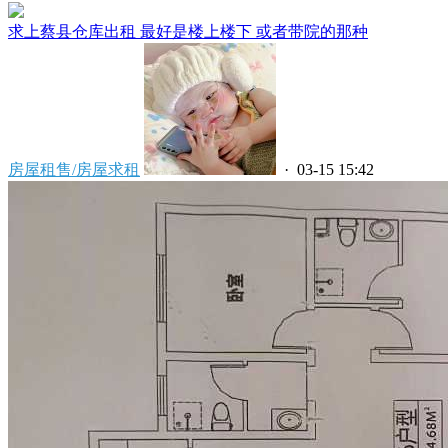
求上蔡县仓库出租 最好是楼上楼下 或者带院的那种
房屋租售/房屋求租
· 03-15 15:42