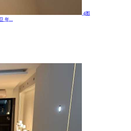
4图
年...