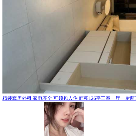
精装套房外租 家电齐全 可领包入住 面积126平三室一厅一厨两卫 