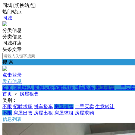
同城
[
切换站点
]
热门站点
同城
分类信息
分类信息
同城好店
头条文章
搜 索
点击登录
发布信息
首页
同城好店
同城头条
招聘求职
拼车搭车
房屋租售
二手买卖
首页
>
房屋租售
类别：
不限
招聘求职
拼车搭车
房屋租售
二手买卖
生意转让
不限
房屋出售
房屋出租
房屋求租
房屋求购
信息列表