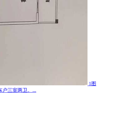
1图
户三室两卫。...