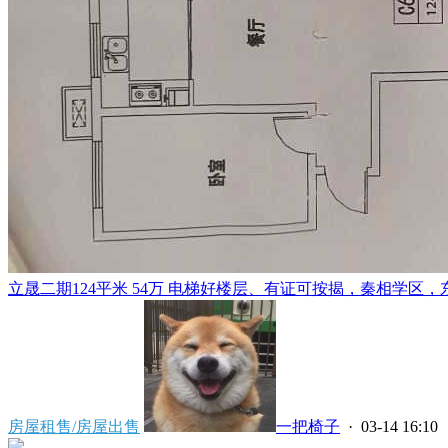
立晟二期124平米 54万 电梯好楼层、有证可按揭，秦相学区，东
房屋租售/房屋出售
一把椅子
· 03-14 16:10