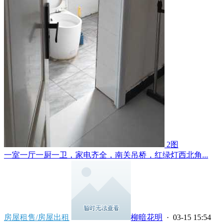
2图
一室一厅一厨一卫，家电齐全，南关吊桥，红绿灯西北角...
房屋租售/房屋出租
柳暗花明
· 03-15 15:54