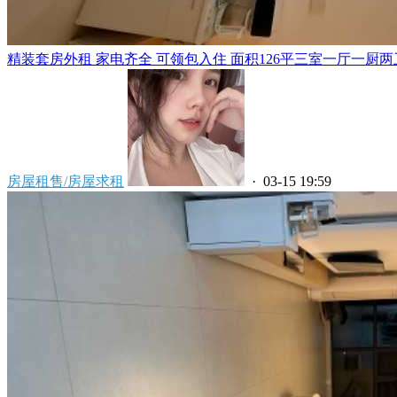
精装套房外租 家电齐全 可领包入住 面积126平三室一厅一厨两卫 
房屋租售/房屋求租
· 03-15 19:59