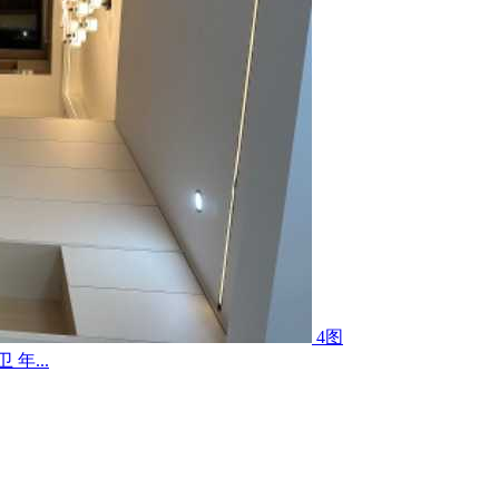
4图
年...